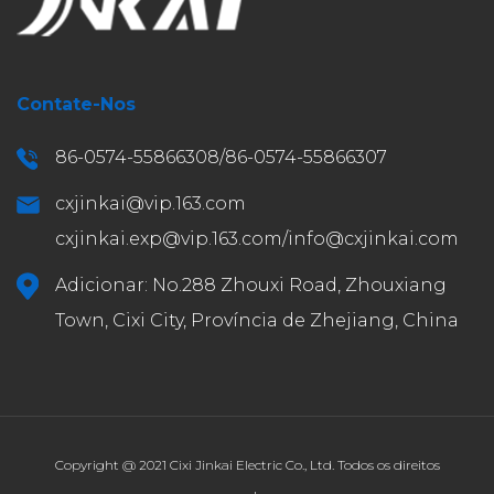
Contate-Nos
86-0574-55866308/86-0574-55866307
cxjinkai@vip.163.com
cxjinkai.exp@vip.163.com
/
info@cxjinkai.com
Adicionar: No.288 Zhouxi Road, Zhouxiang
Town, Cixi City, Província de Zhejiang, China
Copyright @ 2021 Cixi Jinkai Electric Co., Ltd. Todos os direitos