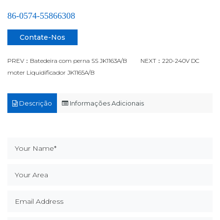
86-0574-55866308
Contate-Nos
PREV：Batedeira com perna SS JK1163A/B
NEXT：220-240V DC
moter Liquidificador JK1165A/B
Descrição
Informações Adicionais