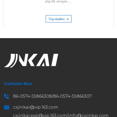
plag ilth carregam......
Veja detalhes
Contate-Nos
86-0574-55866308/86-0574-55866307
cxjinkai@vip.163.com
cxjinkai.exp@vip.163.com
/
info@cxjinkai.com