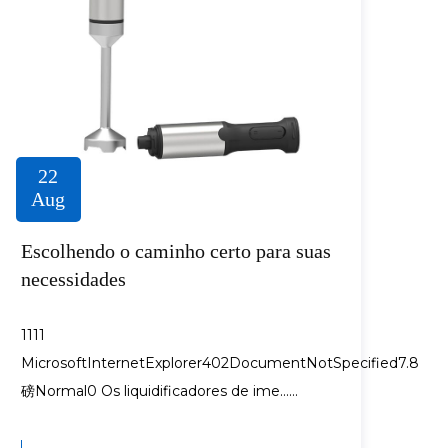
22
Aug
Escolhendo o caminho certo para suas
necessidades
1111
MicrosoftInternetExplorer402DocumentNotSpecified7.8
磅Normal0 Os liquidificadores de ime......