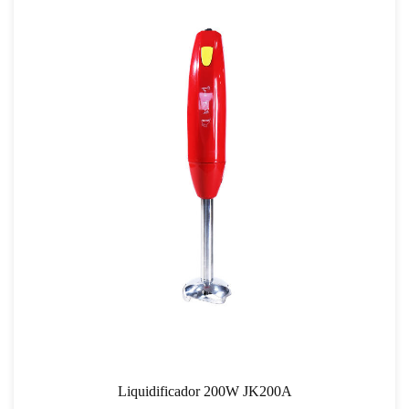
idificador 200W JK200A
Batedeira c