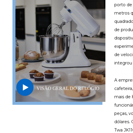
porto de
metros q
quadrado
de prod
dispositi
experim
de veloc
integrou
A empres
VISÃO GERAL DO RELÓGIO
cafeteira
mais de 
funcioná
peças, v
dólares
Twa JK1