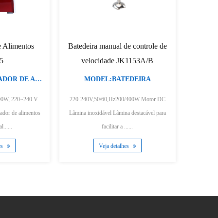
atedeira manual com velocidade
Varinha de mão com controle 
ajustável JK1162C/D
velocidade variável JK1186
MODEL:BATEDEIRA
MODEL:BATEDEIRA
220V-240V,50/60Hz, 500W Motor DC
220-240V,600/800W,50/60HZ motor DC 2
iquidificador de mão com medição de perna
velocidades ou controle de velocidade vari
SS batedor d......
vari......
Veja detalhes
Veja detalhes