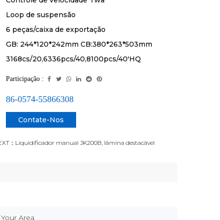
Controle de velocidade Twa
Loop de suspensão
6 peças/caixa de exportação
GB: 244*120*242mm CB:380*263*503mm
3168cs/20,6336pcs/40,8100pcs/40'HQ
Participação :
86-0574-55866308
Contate-Nos
XT：Liquidificador manual JK200B, lâmina destacável