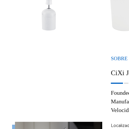
SOBRE
CiXi J
Founded
Manufa
Veloci
Localiza