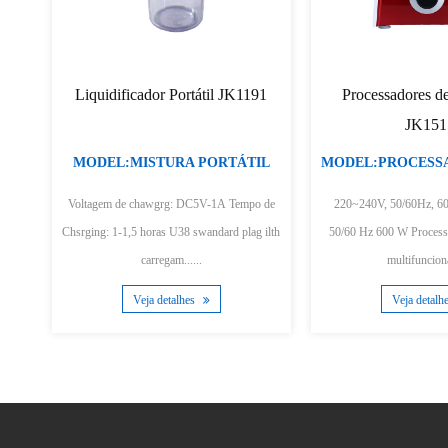
anual de controle de
Liquidificador manual JK200B,
B
dade JK1153A/B
lâmina destacável
L:BATEDEIRA
MODEL:BATEDEIRA
z200/400W Motor DC
220V-240V, 50/60Hz, 200W Lâminas de aço
vel para
inoxidável Punho contornado Lâmina
L
acilitar a ......
destacável pa......
ja detalhes
Veja detalhes