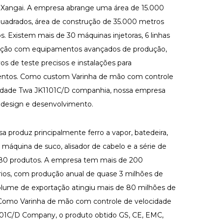
 Xangai. A empresa abrange uma área de 15.000
uadrados, área de construção de 35.000 metros
s. Existem mais de 30 máquinas injetoras, 6 linhas
ução com equipamentos avançados de produção,
vos de teste precisos e instalações para
entos. Como
custom Varinha de mão com controle
idade Twa JK1101C/D companhia
, nossa empresa
 design e desenvolvimento.
a produz principalmente ferro a vapor, batedeira,
, máquina de suco, alisador de cabelo e a série de
80 produtos. A empresa tem mais de 200
rios, com produção anual de quase 3 milhões de
olume de exportação atingiu mais de 80 milhões de
. Como
Varinha de mão com controle de velocidade
101C/D Company
, o produto obtido GS, CE, EMC,