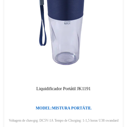
Liquidificador Portátil JK1191
MODEL:MISTURA PORTÁTIL
chawgrg: DC5V-1A Tempo de Chsrging: 1-1,5 horas U38 swandard
220V-240V,5