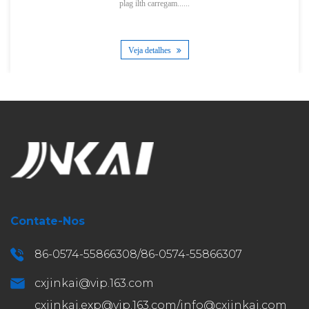
plag ilth carregam......
Veja detalhes
Contate-Nos
86-0574-55866308/86-0574-55866307
cxjinkai@vip.163.com
cxjinkai.exp@vip.163.com
/
info@cxjinkai.com