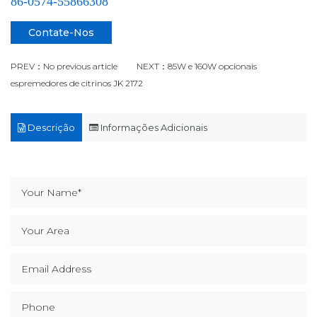
86-0574-55866308
Contate-Nos
PREV：No previous article
NEXT：85W e 160W opcionais
espremedores de citrinos JK 2172
Descrição
Informações Adicionais